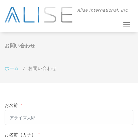
コ
ン
Alise International, Inc.
テ
ン
Toggl
ツ
navig
へ
ス
お問い合わせ
キ
ッ
プ
ホーム
/
お問い合わせ
お名前
お名前（カナ）